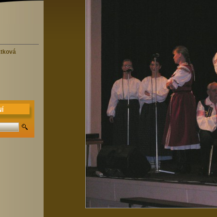
átková
Í