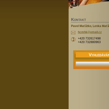
K
ONTAKT
Pavel Maťátko, Lenka Mať
hcmhk@em
ail.cz
+420 732617498
+420 732880963
V
YHLEDÁVÁN