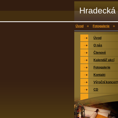
Hradecká 
Úvod
Fotogalerie
Úvod
O nás
Členové
Kalendář akcí
Fotogalerie
Kontakt
Výroční koncert
CD