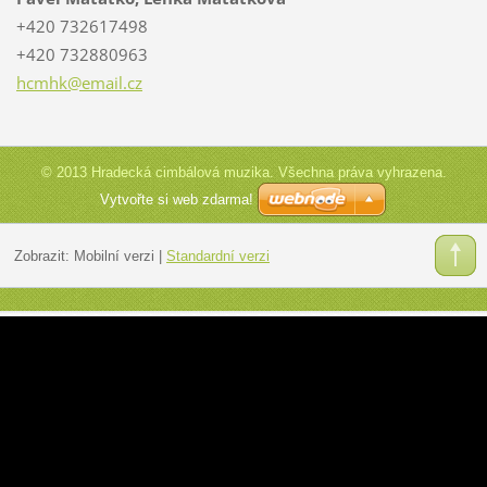
+420 732617498
+420 732880963
hcmhk@em
ail.cz
© 2013 Hradecká cimbálová muzika. Všechna práva vyhrazena.
Vytvořte si web zdarma!
Zobrazit:
Mobilní verzi
|
Standardní verzi