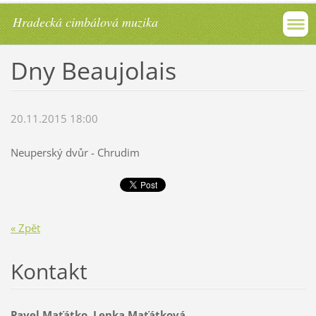
Hradecká cimbálová muzika
Dny Beaujolais
20.11.2015 18:00
Neuperský dvůr - Chrudim
« Zpět
Kontakt
Pavel Maťátko, Lenka Maťátková