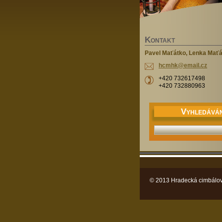
K
ONTAKT
Pavel Maťátko, Lenka Mať
hcmhk@em
ail.cz
+420 732617498
+420 732880963
V
YHLEDÁVÁN
© 2013 Hradecká cimbálov