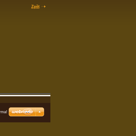
Zpět
rma!