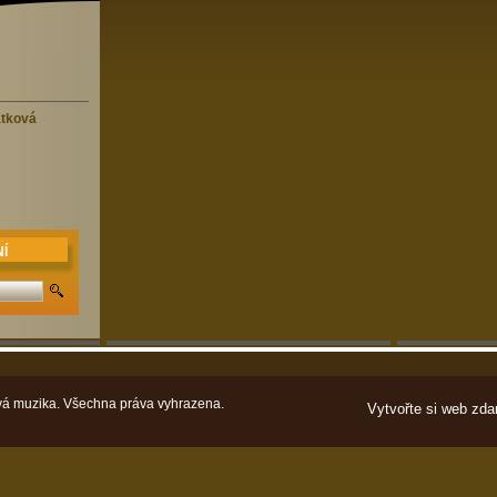
átková
Í
á muzika. Všechna práva vyhrazena.
Vytvořte si web zda