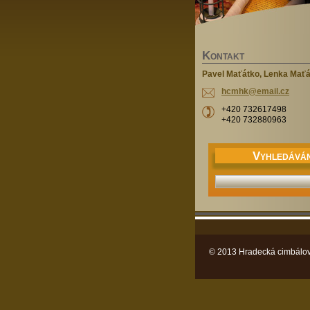
K
ONTAKT
Pavel Maťátko, Lenka Mať
hcmhk@em
ail.cz
+420 732617498
+420 732880963
V
YHLEDÁVÁN
© 2013 Hradecká cimbálov