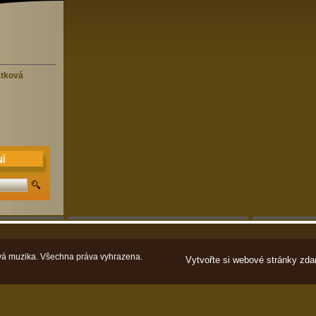
átková
Í
á muzika. Všechna práva vyhrazena.
Vytvořte si webové stránky zda