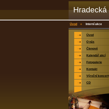
Hradecká 
Úvod
Interní akce
Úvod
O nás
Členové
Kalendář akcí
Fotogalerie
Kontakt
Výroční koncert
CD