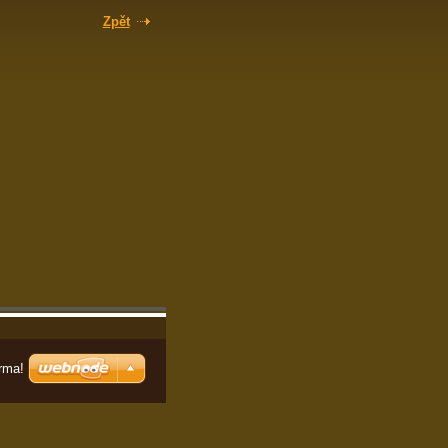
Zpět
rma!