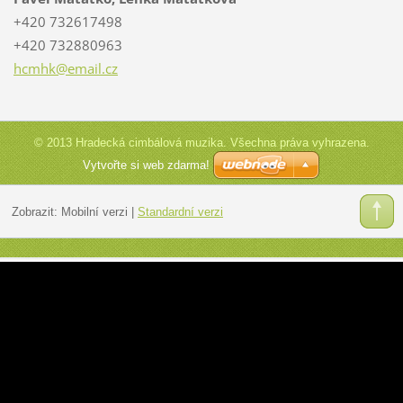
+420 732617498
+420 732880963
hcmhk@em
ail.cz
© 2013 Hradecká cimbálová muzika. Všechna práva vyhrazena.
Vytvořte si web zdarma!
Zobrazit:
Mobilní verzi
|
Standardní verzi