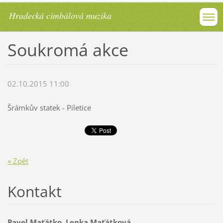
Hradecká cimbálová muzika
Soukromá akce
02.10.2015 11:00
Šrámkův statek - Piletice
« Zpět
Kontakt
Pavel Maťátko, Lenka Maťátková