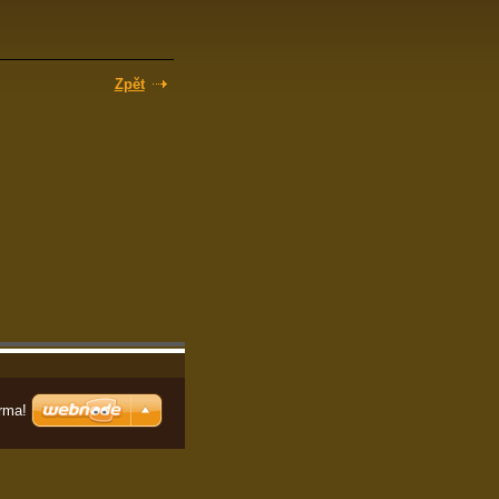
Zpět
rma!