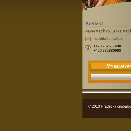
K
ONTAKT
Pavel Maťátko, Lenka Mať
hcmhk@em
ail.cz
+420 732617498
+420 732880963
V
YHLEDÁVÁN
© 2013 Hradecká cimbálov