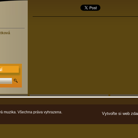
átková
Í
á muzika. Všechna práva vyhrazena.
Vytvořte si web zda