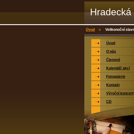
Hradecká 
Úvod
Velikonoční slav
Úvod
O nás
Členové
Kalendář akcí
Fotogalerie
Kontakt
Výroční koncert
CD