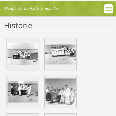
Hradecká cimbálová muzika
Historie